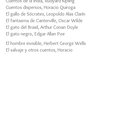
Cuentos de la India, Rudyard Kipling
Cuentos dispersos, Horacio Quiroga
El gallo de Sócrates, Leopoldo Alas Clarín
El fantasma de Canterville, Oscar Wilde
El gato del Brasil, Arthur Conan Doyle
El gato negro, Edgar Allan Poe
El hombre invisible, Herbert George Wells
El salvaje y otros cuentos, Horacio
Quiroga
Frankenstein, Mary W. Shelley
Gulliver's Travel, Jonathan Swift
La bella durmiente del bosque, Charles
Perrault
La historia de mi vida, Anton Chejov
Mafalda Inedita, Quino
Metamorfosis en el cielo, Mathias
Malzieu, 8°básica
Mi planta de naranja lima , José Mauro de
Vasconcelos, 8° básica