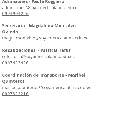
Admisiones - Paula Roggiero
admisiones@soyamerticalatina.edu.ec
0994904226
​Secretaría - Magdalena Montalvo
Oviedo
magui.montalvo@soyamericalatina.edu.ec
Recaudaciones - Patricia Tafur
colecturia@soyamericalatina.edu.ec
0967423426
Coordinación de Transporte - Maribel
Quinteros
maribel.quinteros@soyamericalatina.edu.ec
0997322216